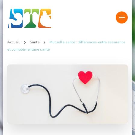
Sarcoidose Infos
Accueil
Santé
Mutuelle santé : différences entre assurance
et complémentaire santé